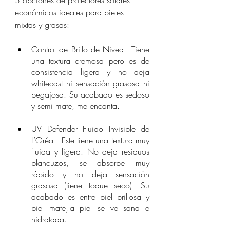
3 opciones de protectores solares 
económicos ideales para pieles 
mixtas y grasas:
Control de Brillo de Nivea - Tiene 
una textura cremosa pero es de 
consistencia ligera y no deja 
whitecast ni sensación grasosa ni 
pegajosa. Su acabado es sedoso 
y semi mate, me encanta.
UV Defender Fluido Invisible de 
L’Oréal - Este tiene una textura muy 
fluida y ligera. No deja residuos 
blancuzos, se absorbe muy 
rápido y no deja sensación 
grasosa (tiene toque seco). Su 
acabado es entre piel brillosa y 
piel mate,la piel se ve sana e 
hidratada.