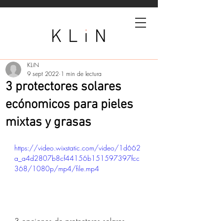
KLiN
9 sept 2022
1 min de lectura
3 protectores solares
ecónomicos para pieles
mixtas y grasas
https://video.wixstatic.com/video/1d662
a_a4d2807b8cf44156b151597397fcc
368/1080p/mp4/file.mp4