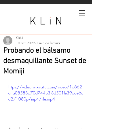
KLiN
10 oct 2022
1 min de lectura
Probando el bálsamo
desmaquillante Sunset de
Momiji
https://video.wixstatic.com/video/1d662
a_a08588a70d744b3f8d501fe39dae6a
d2/1080p/mp4/file.mp4