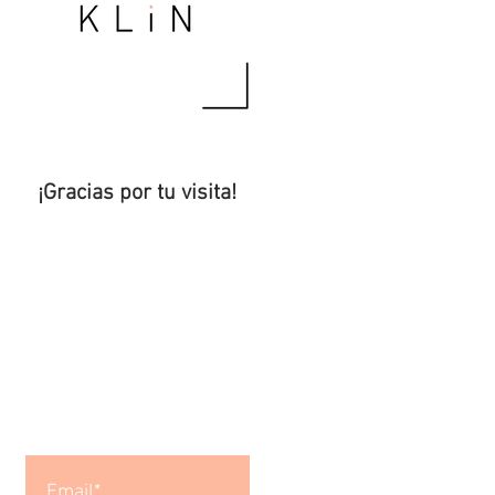
¡Gracias por tu visita!
Para recibir los
nuevos
artículos
,
¡suscríbete!