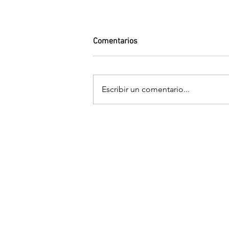
Comentarios
Escribir un comentario...
¿Qué usar si no tolero la Vitami
(ácido ascórbico)?