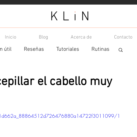
Inicio
Blog
Acerca de
Contacto
n útil
Reseñas
Tutoriales
Rutinas
epillar el cabello muy
ideo/1d662a_88864512d726476880a14722f3011099/1