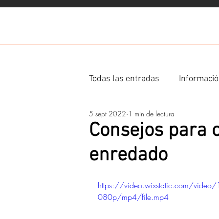
Todas las entradas
Informació
5 sept 2022
1 min de lectura
Ingredientes
Consejos para c
enredado
https://video.wixstatic.com/v
080p/mp4/file.mp4