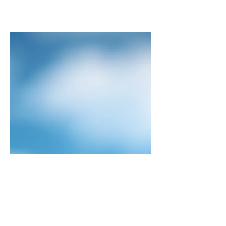
Lancome
Amo los productos para el contorno
de ojos y los últimos que probé
fueron estos dos bebés de Lancome
y, ¡estoy totalmente enamorada! De...