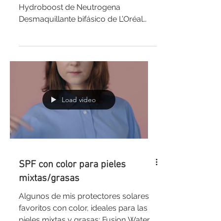
Hydroboost de Neutrogena
Desmaquillante bifásico de L’Oréal
Anti Pigment Dual Serum de Eucerin
Spf en brocha...
Load video
SPF con color para pieles
mixtas/grasas
Algunos de mis protectores solares
favoritos con color, ideales para las
pieles mixtas y grasas: Fusion Water