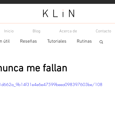
Inicio
Blog
Acerca de
Contacto
n útil
Reseñas
Tutoriales
Rutinas
nunca me fallan
ideo/1d662a_9b14f31e4e6e47599beea098397603be/108