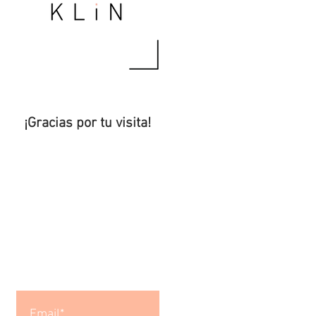
¡Gracias por tu visita!
Para recibir los
nuevos
artículos
,
¡suscríbete!