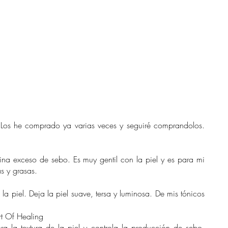
 Los he comprado ya varias veces y seguiré comprandolos. 
ina exceso de sebo. Es muy gentil con la piel y es para mi 
as y grasas.
 la piel. Deja la piel suave, tersa y luminosa. De mis tónicos 
t Of Healing 
a la textura de la piel y controla la producción de sebo. 