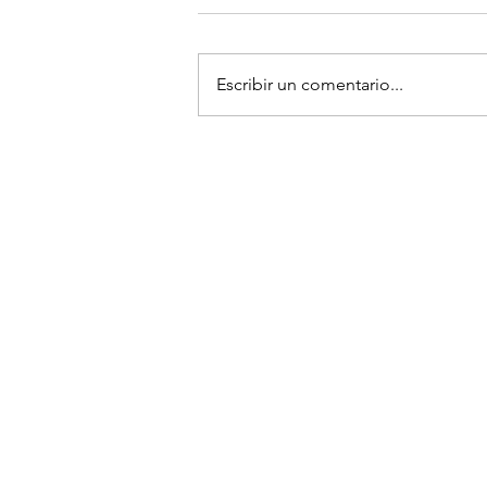
Escribir un comentario...
3 limpiadores buenos, bonitos 
baratos