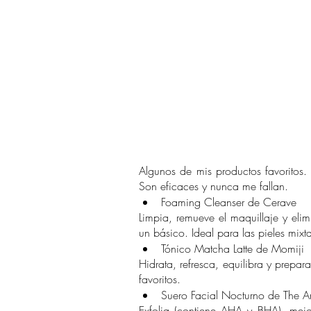
Algunos de mis productos favoritos.
Son eficaces y nunca me fallan.
Foaming Cleanser de Cerave
Limpia, remueve el maquillaje y elim
un básico. Ideal para las pieles mixt
Tónico Matcha Latte de Momiji
Hidrata, refresca, equilibra y prepara
favoritos.
Suero Facial Nocturno de The Ar
Exfolia (contiene AHA y BHA), mejor