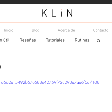
Inicio
Blog
Acerca de
Contacto
n útil
Reseñas
Tutoriales
Rutinas
p
ideo/1d662a_5492b67e688c42759f72c293d7aa6f6a/108