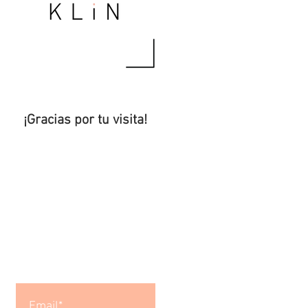
¡Gracias por tu visita!
Para recibir los
nuevos
artículos
,
¡suscríbete!